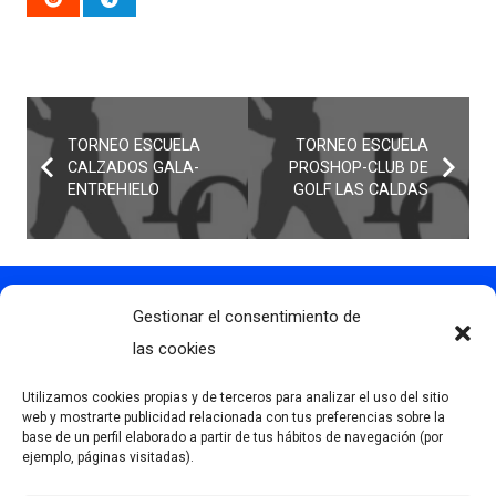
TORNEO ESCUELA
TORNEO ESCUELA
CALZADOS GALA-
PROSHOP-CLUB DE
ENTREHIELO
GOLF LAS CALDAS
Gestionar el consentimiento de
Contacto
info@clubdegolflascaldas.com
las cookies
985 798 702
Utilizamos cookies propias y de terceros para analizar el uso del sitio
681 163 108
web y mostrarte publicidad relacionada con tus preferencias sobre la
base de un perfil elaborado a partir de tus hábitos de navegación (por
La Premaña s/n, 33174, Oviedo, España
ejemplo, páginas visitadas).