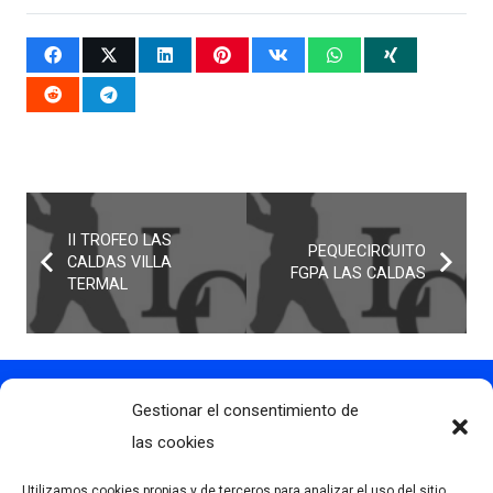
II TROFEO LAS
PEQUECIRCUITO
CALDAS VILLA
FGPA LAS CALDAS
TERMAL
Gestionar el consentimiento de
Contacto
info@clubdegolflascaldas.com
las cookies
985 798 702
Utilizamos cookies propias y de terceros para analizar el uso del sitio