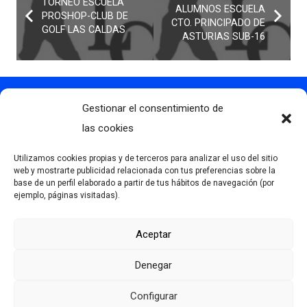
TORNEO ESCUELA
ALUMNOS ESCUELA
PROSHOP-CLUB DE
CTO. PRINCIPADO DE
GOLF LAS CALDAS
ASTURIAS SUB-16
Gestionar el consentimiento de
Contacto
info@clubdegolflascaldas.com
las cookies
985 798 702
Utilizamos cookies propias y de terceros para analizar el uso del sitio
681 163 108
web y mostrarte publicidad relacionada con tus preferencias sobre la
base de un perfil elaborado a partir de tus hábitos de navegación (por
La Premaña s/n, 33174, Oviedo, España
ejemplo, páginas visitadas).
Aceptar
Más información
Denegar
Aviso Legal
Política de privacidad
Configurar
Desarrollado por Serlib