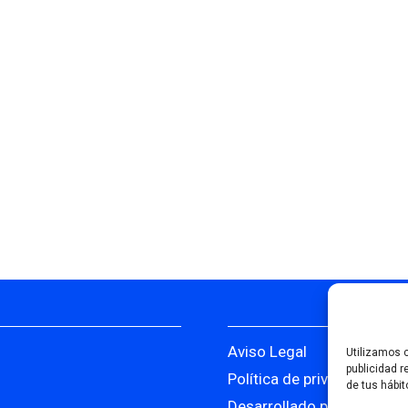
Aviso Legal
Utilizamos c
publicidad r
Política de privacidad
de tus hábit
Desarrollado por Serlib