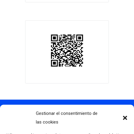
Gestionar el consentimiento de
Contacto
info@clubdegolflascaldas.com
las cookies
985 798 702