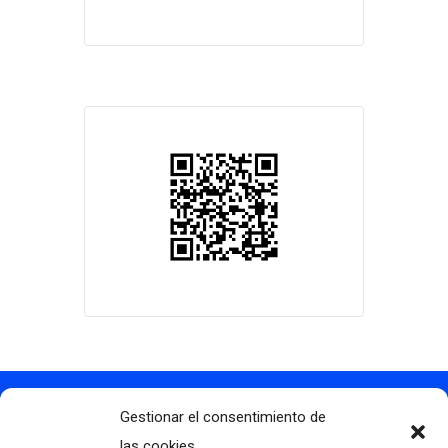
Gestionar el consentimiento de
Contacto
info@clubdegolflascaldas.com
las cookies