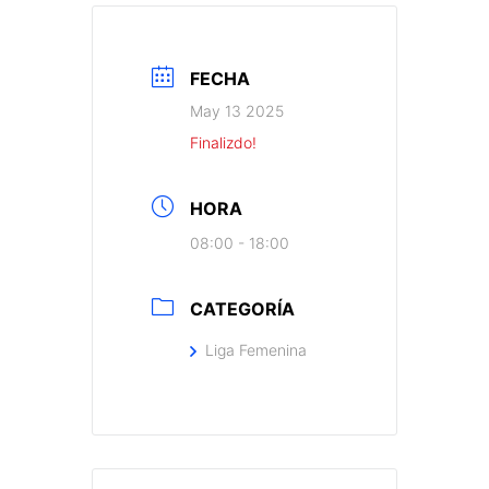
FECHA
May 13 2025
Finalizdo!
HORA
08:00 - 18:00
CATEGORÍA
Liga Femenina