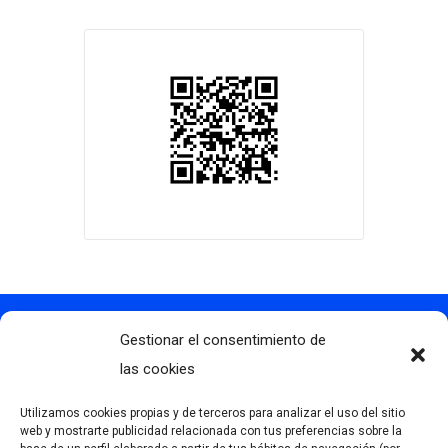
Gestionar el consentimiento de
Contacto
info@clubdegolflascaldas.com
las cookies
985 798 702
Utilizamos cookies propias y de terceros para analizar el uso del sitio
681 163 108
web y mostrarte publicidad relacionada con tus preferencias sobre la