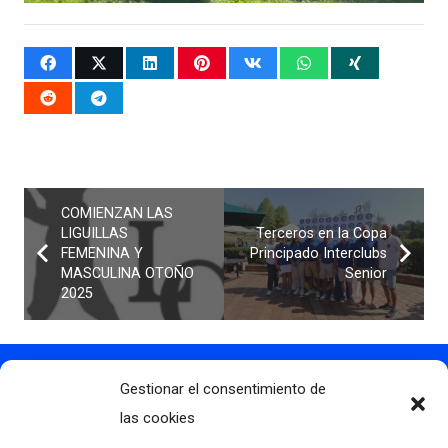
COMIENZAN LAS
LIGUILLAS
Terceros en la Copa
FEMENINA Y
Principado Interclubs
MASCULINA OTOÑO
Senior
2025
Gestionar el consentimiento de
Contacto
info@clubdegolflascaldas.com
las cookies
985 798 702