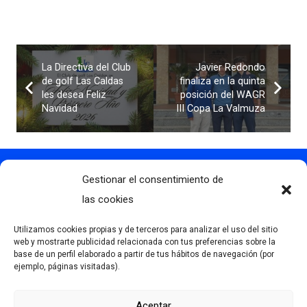
La Directiva del Club
Javier Redondo
de golf Las Caldas
finaliza en la quinta
les desea Feliz
posición del WAGR
Navidad
III Copa La Valmuza
Gestionar el consentimiento de
Contacto
info@clubdegolflascaldas.com
las cookies
985 798 702
Utilizamos cookies propias y de terceros para analizar el uso del sitio
681 163 108
web y mostrarte publicidad relacionada con tus preferencias sobre la
base de un perfil elaborado a partir de tus hábitos de navegación (por
La Premaña s/n, 33174, Oviedo, España
ejemplo, páginas visitadas).
Aceptar