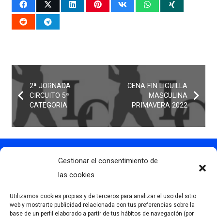
2ª JORNADA
CENA FIN LIGUILLA
CIRCUITO 5ª
MASCULINA
CATEGORIA
PRIMAVERA 2022
Gestionar el consentimiento de
Contacto
info@clubdegolflascaldas.com
las cookies
985 798 702
Utilizamos cookies propias y de terceros para analizar el uso del sitio
681 163 108
web y mostrarte publicidad relacionada con tus preferencias sobre la
base de un perfil elaborado a partir de tus hábitos de navegación (por
La Premaña s/n, 33174, Oviedo, España