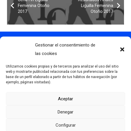
Femenina Otoño
Liguilla Femenina
2017
Otoño 2017
Gestionar el consentimiento de
Contacto
info@clubdegolflascaldas.com
las cookies
985 798 702
Utilizamos cookies propias y de terceros para analizar el uso del sitio
681 163 108
web y mostrarte publicidad relacionada con tus preferencias sobre la
base de un perfil elaborado a partir de tus hábitos de navegación (por
La Premaña s/n, 33174, Oviedo, España
ejemplo, páginas visitadas).
Aceptar
Más información
Denegar
Aviso Legal
Política de privacidad
Configurar
Desarrollado por Serlib