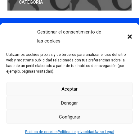
CATEGORIA
Gestionar el consentimiento de
Contacto
info@clubdegolflascaldas.com
las cookies
985 798 702
Utilizamos cookies propias y de terceros para analizar el uso del sitio
681 163 108
web y mostrarte publicidad relacionada con tus preferencias sobre la
base de un perfil elaborado a partir de tus hábitos de navegación (por
La Premaña s/n, 33174, Oviedo, España
ejemplo, páginas visitadas).
Aceptar
Más información
Denegar
Aviso Legal
Política de privacidad
Configurar
Desarrollado por Serlib
Política de cookies (UE)
Política de cookies
Política de privacidad
Aviso Legal