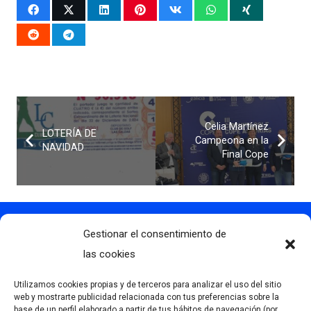
Celia Martínez
LOTERÍA DE
Campeona en la
NAVIDAD
Final Cope
Gestionar el consentimiento de
Contacto
info@clubdegolflascaldas.com
las cookies
985 798 702
Utilizamos cookies propias y de terceros para analizar el uso del sitio
681 163 108
web y mostrarte publicidad relacionada con tus preferencias sobre la
base de un perfil elaborado a partir de tus hábitos de navegación (por