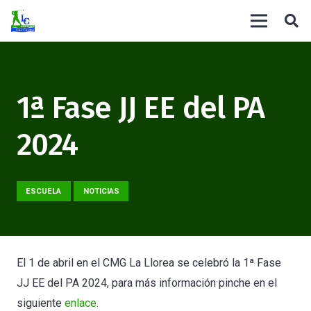
1ª Fase JJ EE del PA
2024
ESCUELA
NOTICIAS
El 1 de abril en el CMG La Llorea se celebró la 1ª Fase
JJ EE del PA 2024, para más información pinche en el
siguiente
enlace.