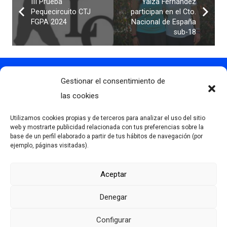
III Prueba
Yaíza Fernández
Pequecircuito CTJ
participan en el Cto.
FGPA 2024
Nacional de España
sub-18
Gestionar el consentimiento de
Contacto
info@clubdegolflascaldas.com
las cookies
985 798 702
Utilizamos cookies propias y de terceros para analizar el uso del sitio
681 163 108
web y mostrarte publicidad relacionada con tus preferencias sobre la
base de un perfil elaborado a partir de tus hábitos de navegación (por
La Premaña s/n, 33174, Oviedo, España
ejemplo, páginas visitadas).
Aceptar
Más información
Denegar
Aviso Legal
Política de privacidad
Configurar