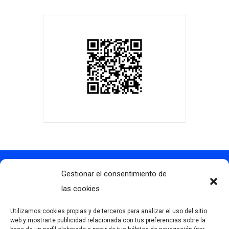
Gestionar el consentimiento de
Contacto
info@clubdegolflascaldas.com
las cookies
985 798 702
Utilizamos cookies propias y de terceros para analizar el uso del sitio
681 163 108
web y mostrarte publicidad relacionada con tus preferencias sobre la