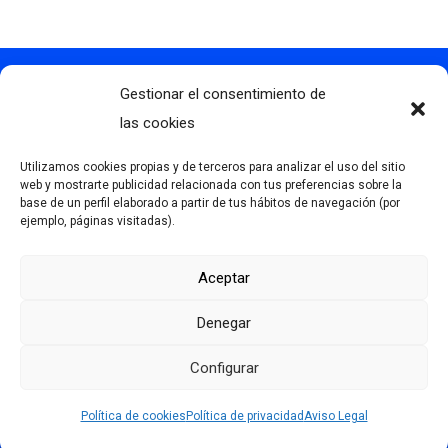
Gestionar el consentimiento de
Contacto
info@clubdegolflascaldas.com
las cookies
985 798 702
Utilizamos cookies propias y de terceros para analizar el uso del sitio
681 163 108
web y mostrarte publicidad relacionada con tus preferencias sobre la
base de un perfil elaborado a partir de tus hábitos de navegación (por
La Premaña s/n, 33174, Oviedo, España
ejemplo, páginas visitadas).
Aceptar
Más información
Denegar
Aviso Legal
Política de privacidad
Configurar
Desarrollado por Serlib
Política de cookies (UE)
Política de cookies
Política de privacidad
Aviso Legal